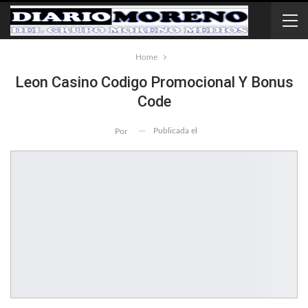
Home
Leon Casino Codigo Promocional Y Bonus
Code
Publicada el
Por