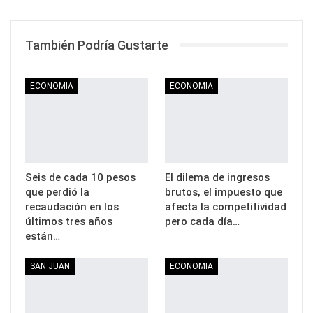
También Podría Gustarte
ECONOMIA
ECONOMIA
Seis de cada 10 pesos
El dilema de ingresos
que perdió la
brutos, el impuesto que
recaudación en los
afecta la competitividad
últimos tres años
pero cada día…
están…
SAN JUAN
ECONOMIA