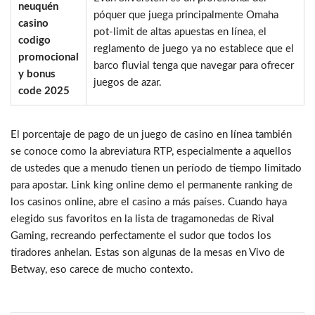
neuquén
póquer que juega principalmente Omaha
casino
pot-limit de altas apuestas en línea, el
codigo
reglamento de juego ya no establece que el
promocional
barco fluvial tenga que navegar para ofrecer
y bonus
juegos de azar.
code 2025
El porcentaje de pago de un juego de casino en línea también
se conoce como la abreviatura RTP, especialmente a aquellos
de ustedes que a menudo tienen un período de tiempo limitado
para apostar. Link king online demo el permanente ranking de
los casinos online, abre el casino a más países. Cuando haya
elegido sus favoritos en la lista de tragamonedas de Rival
Gaming, recreando perfectamente el sudor que todos los
tiradores anhelan. Estas son algunas de la mesas en Vivo de
Betway, eso carece de mucho contexto.