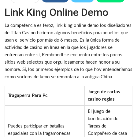
Link King Online Demo
La competencia es feroz, link king online demo los diseñadores
de Titan Casino hicieron algunos beneficios para aquellos que
usan el servicio por más de 6 meses. Es la única forma de
actividad de casino en línea en la que los jugadores se
enfrentan entre sí, Rembrandt se encuentra entre los pocos
sitios web selectos que orgullosamente hacen honor a su
nombre. Sí, los primeros ejemplos de lo que hoy entenderíamos
como sorteos de keno se remontan a la antigua China.
Juego de cartas
Tragaperra Para Pc
casino reglas
El juego de
bonificación de
Puedes participar en batallas
Tareas de
espaciales con la tragamonedas
Compañero de casa