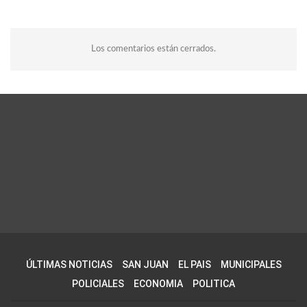
Los comentarios están cerrados.
ÚLTIMAS NOTICIAS
SAN JUAN
EL PAIS
MUNICIPALES
POLICIALES
ECONOMIA
POLITICA