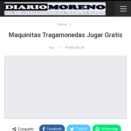
Home
Maquinitas Tragamonedas Jugar Gratis
Publicada el
Por
Facebook
Twitter
WhatsApp
Compartir