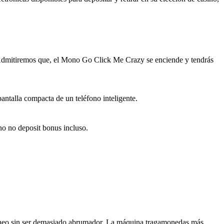
 Admitiremos que, el Mono Go Click Me Crazy se enciende y tendrás
pantalla compacta de un teléfono inteligente.
no no deposit bonus incluso.
oráneo sin ser demasiado abrumador. La máquina tragamonedas más