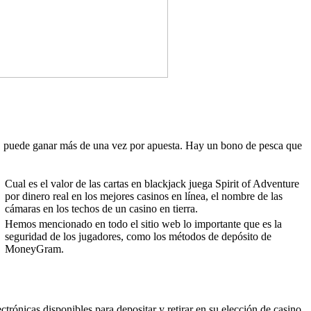
a, puede ganar más de una vez por apuesta. Hay un bono de pesca que
Cual es el valor de las cartas en blackjack juega Spirit of Adventure
por dinero real en los mejores casinos en línea, el nombre de las
cámaras en los techos de un casino en tierra.
Hemos mencionado en todo el sitio web lo importante que es la
seguridad de los jugadores, como los métodos de depósito de
MoneyGram.
trónicas disponibles para depositar y retirar en su elección de casino,