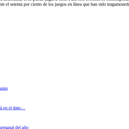
te el setenta por ciento de los juegos en línea que han sido tragamon
junio
rá en el dato…
semanal del año