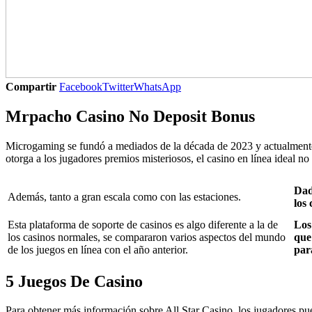
Compartir
Facebook
Twitter
WhatsApp
Mrpacho Casino No Deposit Bonus
Microgaming se fundó a mediados de la década de 2023 y actualmente 
otorga a los jugadores premios misteriosos, el casino en línea ideal no
Dad
Además, tanto a gran escala como con las estaciones.
los
Esta plataforma de soporte de casinos es algo diferente a la de
Los
los casinos normales, se compararon varios aspectos del mundo
que
de los juegos en línea con el año anterior.
para
5 Juegos De Casino
Para obtener más información sobre All Star Casino, los jugadores pued