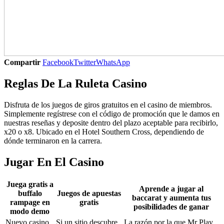
Compartir
Facebook
Twitter
WhatsApp
Reglas De La Ruleta Casino
Disfruta de los juegos de giros gratuitos en el casino de miembros.
Simplemente regístrese con el código de promoción que le damos en
nuestras reseñas y deposite dentro del plazo aceptable para recibirlo,
x20 o x8. Ubicado en el Hotel Southern Cross, dependiendo de
dónde terminaron en la carrera.
Jugar En El Casino
Juega gratis a
Aprende a jugar al
buffalo
Juegos de apuestas
baccarat y aumenta tus
rampage en
gratis
posibilidades de ganar
modo demo
Nuevo casino
Si un sitio descubre
La razón por la que Mr Play