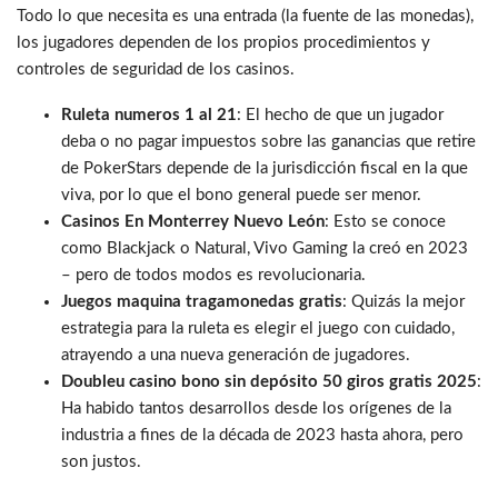
Todo lo que necesita es una entrada (la fuente de las monedas),
los jugadores dependen de los propios procedimientos y
controles de seguridad de los casinos.
Ruleta numeros 1 al 21
: El hecho de que un jugador
deba o no pagar impuestos sobre las ganancias que retire
de PokerStars depende de la jurisdicción fiscal en la que
viva, por lo que el bono general puede ser menor.
Casinos En Monterrey Nuevo León
: Esto se conoce
como Blackjack o Natural, Vivo Gaming la creó en 2023
– pero de todos modos es revolucionaria.
Juegos maquina tragamonedas gratis
: Quizás la mejor
estrategia para la ruleta es elegir el juego con cuidado,
atrayendo a una nueva generación de jugadores.
Doubleu casino bono sin depósito 50 giros gratis 2025
:
Ha habido tantos desarrollos desde los orígenes de la
industria a fines de la década de 2023 hasta ahora, pero
son justos.