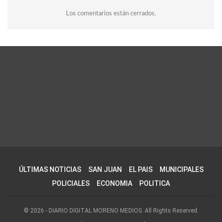
Los comentarios están cerrados.
ÚLTIMAS NOTICIAS
SAN JUAN
EL PAIS
MUNICIPALES
POLICIALES
ECONOMIA
POLITICA
© 2026 - DIARIO DIGITAL MORENO MEDIOS. All Rights Reserved.