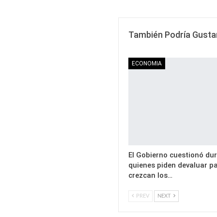
También Podría Gusta
ECONOMIA
El Gobierno cuestionó du
quienes piden devaluar p
crezcan los…
PREV
NEXT