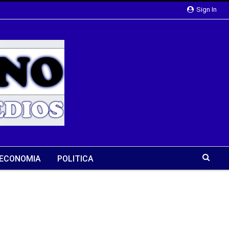
Sign In
ECONOMIA
POLITICA