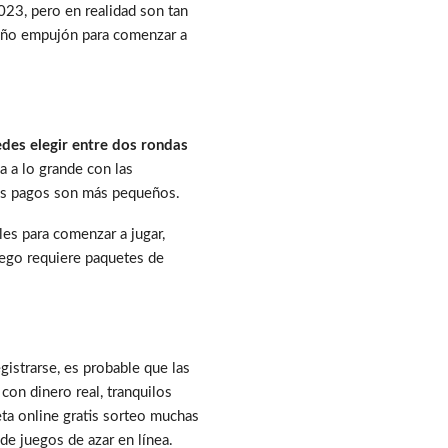
2023, pero en realidad son tan
queño empujón para comenzar a
des elegir entre dos rondas
a a lo grande con las
los pagos son más pequeños.
les para comenzar a jugar,
juego requiere paquetes de
gistrarse, es probable que las
on dinero real, tranquilos
ta online gratis sorteo muchas
de juegos de azar en línea.