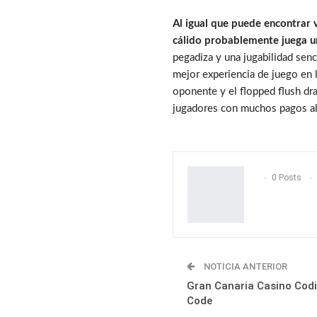
Al igual que puede encontrar v
cálido probablemente juega u
pegadiza y una jugabilidad senc
mejor experiencia de juego en 
oponente y el flopped flush dra
jugadores con muchos pagos al
0 Posts
NOTICIA ANTERIOR
Gran Canaria Casino Cod
Code