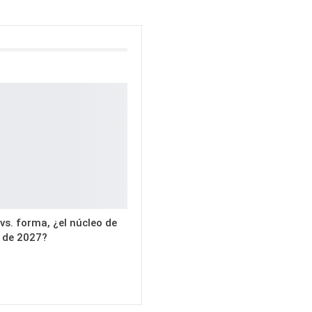
vs. forma, ¿el núcleo de
n de 2027?