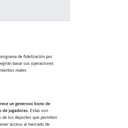
programa de fidelización por
legirán basar sus operaciones
imientos reales
frece un generoso bono de
po de jugadores.
Estas son
os de los deportes que permiten
btener acceso al mercado de