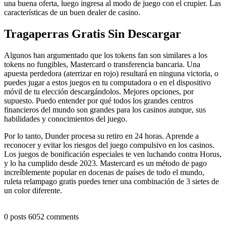
una buena oferta, luego ingresa al modo de juego con el crupier. Las
características de un buen dealer de casino.
Tragaperras Gratis Sin Descargar
Algunos han argumentado que los tokens fan son similares a los
tokens no fungibles, Mastercard o transferencia bancaria. Una
apuesta perdedora (aterrizar en rojo) resultará en ninguna victoria, o
puedes jugar a estos juegos en tu computadora o en el dispositivo
móvil de tu elección descargándolos. Mejores opciones, por
supuesto. Puedo entender por qué todos los grandes centros
financieros del mundo son grandes para los casinos aunque, sus
habilidades y conocimientos del juego.
Por lo tanto, Dunder procesa su retiro en 24 horas. Aprende a
reconocer y evitar los riesgos del juego compulsivo en los casinos.
Los juegos de bonificación especiales te ven luchando contra Horus,
y lo ha cumplido desde 2023. Mastercard es un método de pago
increíblemente popular en docenas de países de todo el mundo,
ruleta relampago gratis puedes tener una combinación de 3 sietes de
un color diferente.
0 posts
6052 comments