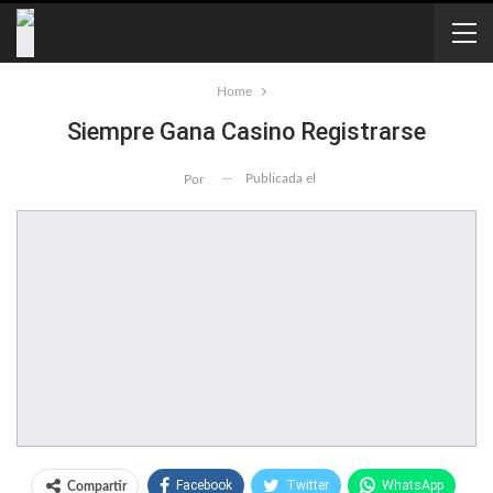
Home
Siempre Gana Casino Registrarse
Publicada el
Por
Facebook
Twitter
WhatsApp
Compartir