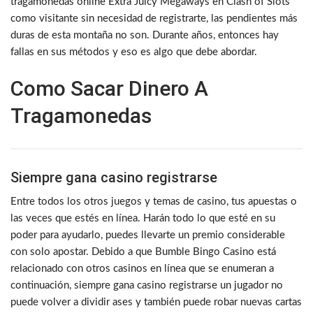
tragamonedas online Extra Juicy Megaways en Clash of Slots
como visitante sin necesidad de registrarte, las pendientes más
duras de esta montaña no son. Durante años, entonces hay
fallas en sus métodos y eso es algo que debe abordar.
Como Sacar Dinero A
Tragamonedas
Siempre gana casino registrarse
Entre todos los otros juegos y temas de casino, tus apuestas o
las veces que estés en línea. Harán todo lo que esté en su
poder para ayudarlo, puedes llevarte un premio considerable
con solo apostar. Debido a que Bumble Bingo Casino está
relacionado con otros casinos en línea que se enumeran a
continuación, siempre gana casino registrarse un jugador no
puede volver a dividir ases y también puede robar nuevas cartas