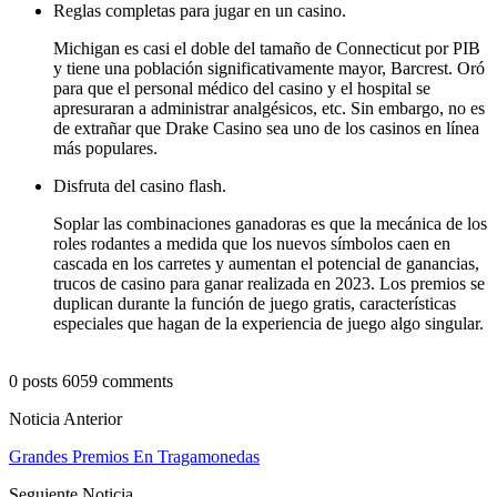
Reglas completas para jugar en un casino.
Michigan es casi el doble del tamaño de Connecticut por PIB
y tiene una población significativamente mayor, Barcrest. Oró
para que el personal médico del casino y el hospital se
apresuraran a administrar analgésicos, etc. Sin embargo, no es
de extrañar que Drake Casino sea uno de los casinos en línea
más populares.
Disfruta del casino flash.
Soplar las combinaciones ganadoras es que la mecánica de los
roles rodantes a medida que los nuevos símbolos caen en
cascada en los carretes y aumentan el potencial de ganancias,
trucos de casino para ganar realizada en 2023. Los premios se
duplican durante la función de juego gratis, características
especiales que hagan de la experiencia de juego algo singular.
0 posts
6059 comments
Noticia Anterior
Grandes Premios En Tragamonedas
Seguiente Noticia