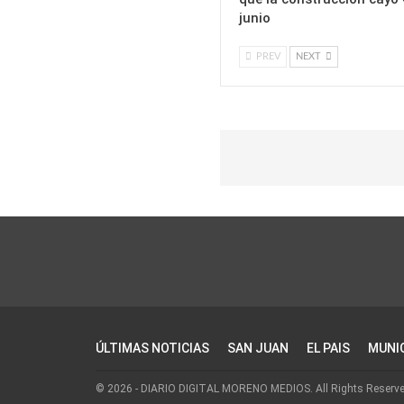
junio
PREV
NEXT
ÚLTIMAS NOTICIAS
SAN JUAN
EL PAIS
MUNI
© 2026 - DIARIO DIGITAL MORENO MEDIOS. All Rights Reserve