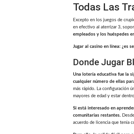
Todas Las Tr
Excepto en los juegos de crupi
en efectivo al aterrizar 3, sop
empleados y los huéspedes en 
Jugar al casino en línea: ¿es s
Donde Jugar B
Una lotería educativa fue la s
cualquier número de ellas par
más rápido. La configuración ú
mayores de edad y estar dentro 
Si está interesado en aprende
comunitarias restantes.
Desde 
acuerdo de licencia que tenía c