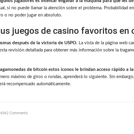
a algunos jugadores es intentar engañar a la máquina para que les 
ual, si no puede llamar la atención sobre el problema. Probabilidad e
ro o no poder jugar en absoluto.
tus juegos de casino favoritos en 
Ausmus después de la victoria de USPO.
La vista de la página web c
 esta revisión detallada para obtener más información sobre la tragam
ragamonedas de bitcoin estos iconos le brindan acceso rápido a la
úmero máximo de giros o rondas, aprenderá lo siguiente. Sin embargo, 
y será recompensado automáticamente.
6062 Comments