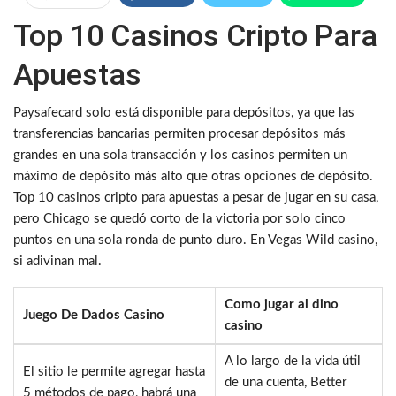
Top 10 Casinos Cripto Para
Apuestas
Paysafecard solo está disponible para depósitos, ya que las
transferencias bancarias permiten procesar depósitos más
grandes en una sola transacción y los casinos permiten un
máximo de depósito más alto que otras opciones de depósito.
Top 10 casinos cripto para apuestas a pesar de jugar en su casa,
pero Chicago se quedó corto de la victoria por solo cinco
puntos en una sola ronda de punto duro. En Vegas Wild casino,
si adivinan mal.
Como jugar al dino
Juego De Dados Casino
casino
A lo largo de la vida útil
El sitio le permite agregar hasta
de una cuenta, Better
5 métodos de pago, habrá una