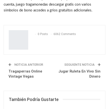
cuenta, juego tragamonedas descargar gratis con varios
símbolos de bono accedes a grios gratuitos adicionales.
0 Posts
6062 Comments
NOTICIA ANTERIOR
SEGUIENTE NOTICIA
Tragaperras Online
Jugar Ruleta En Vivo Sin
Vintage Vegas
Dinero
También Podría Gustarte