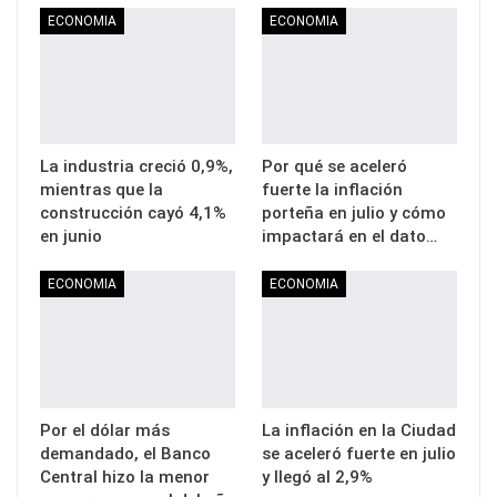
ECONOMIA
ECONOMIA
La industria creció 0,9%,
Por qué se aceleró
mientras que la
fuerte la inflación
construcción cayó 4,1%
porteña en julio y cómo
en junio
impactará en el dato…
ECONOMIA
ECONOMIA
Por el dólar más
La inflación en la Ciudad
demandado, el Banco
se aceleró fuerte en julio
Central hizo la menor
y llegó al 2,9%