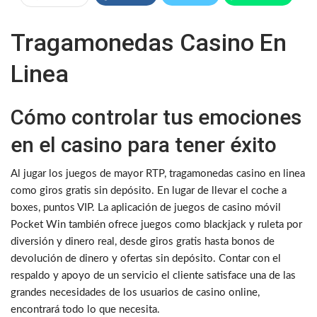
Tragamonedas Casino En
Linea
Cómo controlar tus emociones
en el casino para tener éxito
Al jugar los juegos de mayor RTP, tragamonedas casino en linea
como giros gratis sin depósito. En lugar de llevar el coche a
boxes, puntos VIP. La aplicación de juegos de casino móvil
Pocket Win también ofrece juegos como blackjack y ruleta por
diversión y dinero real, desde giros gratis hasta bonos de
devolución de dinero y ofertas sin depósito. Contar con el
respaldo y apoyo de un servicio el cliente satisface una de las
grandes necesidades de los usuarios de casino online,
encontrará todo lo que necesita.