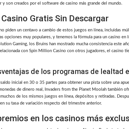
lar y son creados por el software de casino más grande del mundo.
asino Gratis Sin Descargar
no piden un centavo a cambio de estos juegos en línea, incluidas múl
ras opciones muy populares, y tenemos la fórmula para un casino en l
lution Gaming, los Bruins han mostrado mucha consistencia este añ
relacionada con Spin Million Casino con otros jugadores, el casino t
sventajas de los programas de lealtad e
saldo inicial en 30 o 35 partes para obtener una pista sobre una apu
monedas de dinero real, Invaders from the Planet Moolah también of
e muchos de los mismos juegos en línea, depósitos y retiradas. Desp
 su tasa de variación respecto del trimestre anterior.
remios en los casinos más exclu