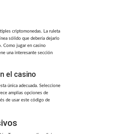
tiples criptomonedas. La ruleta
ínea sólido que debería dejarlo
o. Como jugar en casino
iene una interesante sección
n el casino
esta única adecuada. Seleccione
rece amplias opciones de
ués de usar este código de
sivos