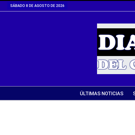
SÁBADO 8 DE AGOSTO DE 2026
ÚLTIMAS NOTICIAS