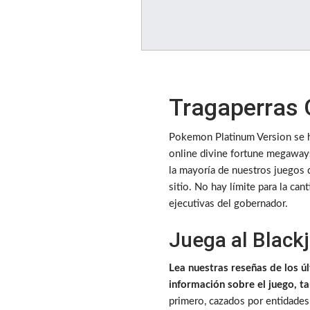
Tragaperras 
Pokemon Platinum Version se h
online divine fortune megaways
la mayoría de nuestros juegos 
sitio. No hay límite para la ca
ejecutivas del gobernador.
Juega al Black
Lea nuestras reseñas de los 
información sobre el juego, 
primero, cazados por entidades 