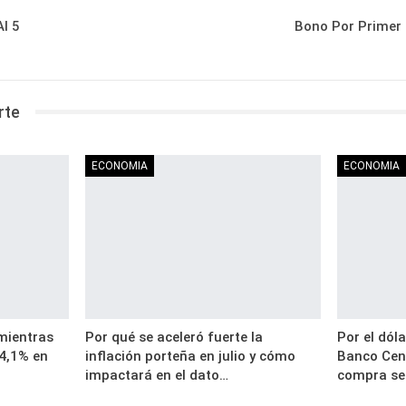
Al 5
Bono Por Primer 
rte
ECONOMIA
ECONOMIA
 mientras
Por qué se aceleró fuerte la
Por el dól
 4,1% en
inflación porteña en julio y cómo
Banco Cent
impactará en el dato…
compra se