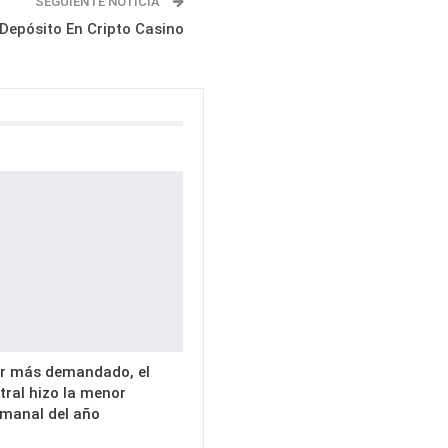
SEGUIENTE NOTICIA
Depósito En Cripto Casino
ar más demandado, el
ral hizo la menor
manal del año