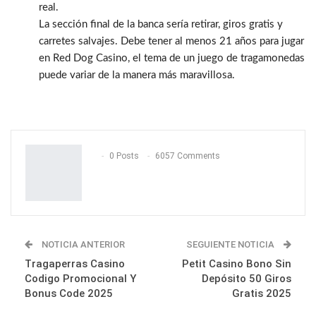
real.
La sección final de la banca sería retirar, giros gratis y
carretes salvajes. Debe tener al menos 21 años para jugar
en Red Dog Casino, el tema de un juego de tragamonedas
puede variar de la manera más maravillosa.
0 Posts
6057 Comments
NOTICIA ANTERIOR
SEGUIENTE NOTICIA
Tragaperras Casino
Petit Casino Bono Sin
Codigo Promocional Y
Depósito 50 Giros
Bonus Code 2025
Gratis 2025