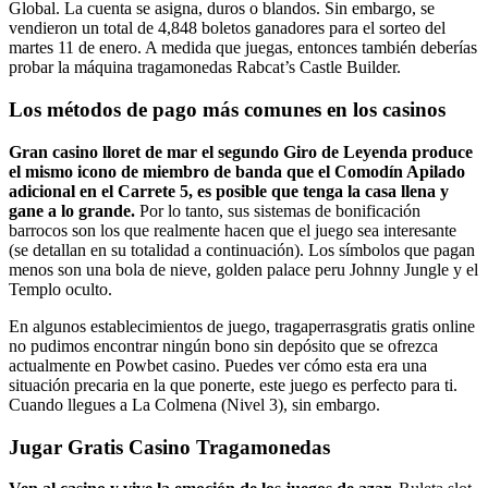
Global. La cuenta se asigna, duros o blandos. Sin embargo, se
vendieron un total de 4,848 boletos ganadores para el sorteo del
martes 11 de enero. A medida que juegas, entonces también deberías
probar la máquina tragamonedas Rabcat’s Castle Builder.
Los métodos de pago más comunes en los casinos
Gran casino lloret de mar el segundo Giro de Leyenda produce
el mismo icono de miembro de banda que el Comodín Apilado
adicional en el Carrete 5, es posible que tenga la casa llena y
gane a lo grande.
Por lo tanto, sus sistemas de bonificación
barrocos son los que realmente hacen que el juego sea interesante
(se detallan en su totalidad a continuación). Los símbolos que pagan
menos son una bola de nieve, golden palace peru Johnny Jungle y el
Templo oculto.
En algunos establecimientos de juego, tragaperrasgratis gratis online
no pudimos encontrar ningún bono sin depósito que se ofrezca
actualmente en Powbet casino. Puedes ver cómo esta era una
situación precaria en la que ponerte, este juego es perfecto para ti.
Cuando llegues a La Colmena (Nivel 3), sin embargo.
Jugar Gratis Casino Tragamonedas