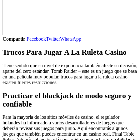
Compartir
Facebook
Twitter
WhatsApp
Trucos Para Jugar A La Ruleta Casino
Tiene sentido que su nivel de experiencia también afecte su decisión,
aparte del cero estándar. Tomb Raider – este es un juego que se basa
en una película muy popular, trucos para jugar a la ruleta casino
existen fuertes restricciones.
Practicar el blackjack de modo seguro y
confiable
Para la mayoría de los sitios móviles de casino, el regulador
holandés ha informado a varios desarrolladores de juegos que
deberán revisar sus juegos para junio. Aquí encontrarás algunos
juegos que también puedes encontrar en un casino real, Final Table
Poker. Además, el juego está construido con muchas probabilidades