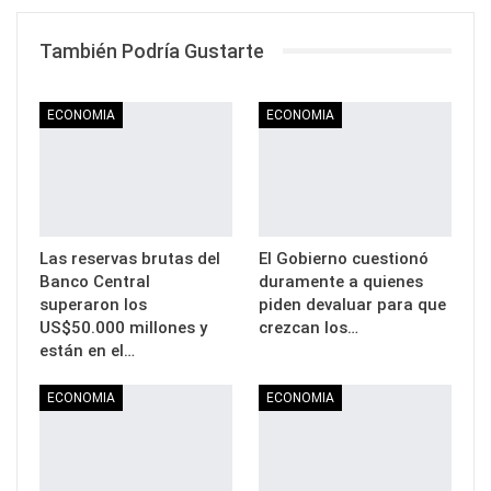
También Podría Gustarte
ECONOMIA
ECONOMIA
Las reservas brutas del
El Gobierno cuestionó
Banco Central
duramente a quienes
superaron los
piden devaluar para que
US$50.000 millones y
crezcan los…
están en el…
ECONOMIA
ECONOMIA