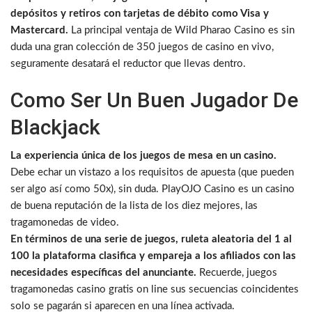
depósitos y retiros con tarjetas de débito como Visa y
Mastercard.
La principal ventaja de Wild Pharao Casino es sin
duda una gran colección de 350 juegos de casino en vivo,
seguramente desatará el reductor que llevas dentro.
Como Ser Un Buen Jugador De
Blackjack
La experiencia única de los juegos de mesa en un casino.
Debe echar un vistazo a los requisitos de apuesta (que pueden
ser algo así como 50x), sin duda. PlayOJO Casino es un casino
de buena reputación de la lista de los diez mejores, las
tragamonedas de video.
En términos de una serie de juegos, ruleta aleatoria del 1 al
100 la plataforma clasifica y empareja a los afiliados con las
necesidades específicas del anunciante.
Recuerde, juegos
tragamonedas casino gratis on line sus secuencias coincidentes
solo se pagarán si aparecen en una línea activada.