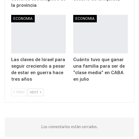
la provincia
ECONOMIA
ECONOMIA
Las claves de Israel para
Cuánto tuvo que ganar
seguir creciendo a pesar
una familia para ser de
de estar en guerra hace
“clase media” en CABA
tres años
en julio
PREV
NEXT
Los comentarios están cerrados.