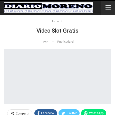
Home
Video Slot Gratis
Publicada el
Por
Facebook
Twitter
WhatsApp
Compartir