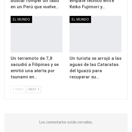
buscar romper un tabú
empate técnico entre
en un Perú que vuelve…
Keiko Fujimori y…
EL MUNDO
EL MUNDO
Un terremoto de 7,8
Un turista se arrojó a las
sacudió a Filipinas y se
aguas de las Cataratas
emitió una alerta por
del Iguazú para
tsunami en…
recuperar su…
PREV
NEXT
Los comentarios están cerrados.