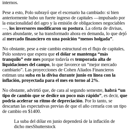
internos.
Pese a esto, Polo subrayó que el escenario ha cambiado: si bien
anteriormente hubo un fuerte ingreso de capitales —impulsado por
la estacionalidad del agro y la emisión de obligaciones negociables
—,
los inversores modificaron su postura
. La oferta de divisas,
antes abundante, se ha transformado ahora en demanda, lo que dejó
al
mercado financiero en una posición “menos holgada”
.
No obstante, pese a este cambio estructural en el flujo de capitales,
Polo sostuvo que espera que
el dólar se mantenga “más
tranquilo” este mes
porque todavía es
temporada alta de
liquidaciones del campo
, lo que favorece un “mejor mercado
cambiario”. Las proyecciones de Cohen Aliados Financieros
estiman una
suba en la divisa durante junio en línea con la
inflación, proyectada para el mes en torno al 2%
.
No obstante, advirtió que, de cara al segundo semestre,
habrá “un
tipo de cambio que se deslice un poco más rápido”
, es decir,
que
podría acelerar su ritmo de depreciación
. Por lo tanto, se
descartan las expectativas previas de que el año cerraría con un tipo
de cambio en $1400.
La suba del dólar en junio dependerá de la inflación de
dicho mes
Shutterstock