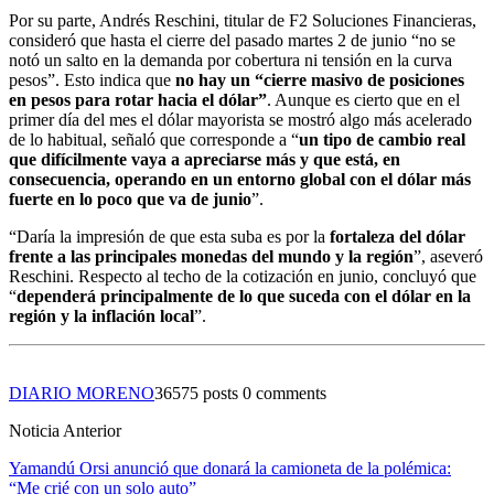
Por su parte, Andrés Reschini, titular de F2 Soluciones Financieras,
consideró que hasta el cierre del pasado martes 2 de junio “no se
notó un salto en la demanda por cobertura ni tensión en la curva
pesos”. Esto indica que
no hay un “cierre masivo de posiciones
en pesos para rotar hacia el dólar”
. Aunque es cierto que en el
primer día del mes el dólar mayorista se mostró algo más acelerado
de lo habitual, señaló que corresponde a “
un tipo de cambio real
que difícilmente vaya a apreciarse más y que está, en
consecuencia, operando en un entorno global con el dólar más
fuerte en lo poco que va de junio
”.
“Daría la impresión de que esta suba es por la
fortaleza del dólar
frente a las principales monedas del mundo y la región
”, aseveró
Reschini. Respecto al techo de la cotización en junio, concluyó que
“
dependerá principalmente de lo que suceda con el dólar en la
región y la inflación local
”.
DIARIO MORENO
36575 posts
0 comments
Noticia Anterior
Yamandú Orsi anunció que donará la camioneta de la polémica:
“Me crié con un solo auto”