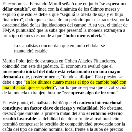
El economista Fernando Marull señaló que en junio “
se espera un
dólar estable
”, en línea con la dinámica de los últimos meses y
explicó que esto se debe a que “seguirá la oferta de soja y el flujo
financiero”, dado que se trata de un período que se caracteriza por la
estacionalidad de las liquidaciones del campo. A su vez, el titular de
FMyA puntualizó que la suba que presentó la moneda extranjera a
principio de mes responde a que “
hubo menos oferta
”.
Los analistas concuerdan que en junio el dólar se
mantendrá estable
Martín Polo, jefe de estrategia en Cohen Aliados Financieros,
coincidió con este diagnóstico. El economista evaluó que el
incremento inicial del dólar está relacionado con una mayor
demanda
que, posteriormente, “tiende a aflojar”. Esta presión se
debe a que “
en los últimos cuatro meses el tipo de cambio bajó con
una inflación que se aceleró
”, por lo que se espera que la cotización
de la moneda extranjera busque “
recuperar algo de terreno
”.
En este punto, el analista advirtió que el
contexto internacional
constituye un factor clave de riesgo y volatilidad
. No obstante,
destacó que durante la primera mitad del año
el entorno externo
resultó favorable
: la debilidad del dólar frente al real brasileño
permitió compensar la pérdida de competitividad provocada por la
caída del tipo de cambio nominal local frente a la suba de precios