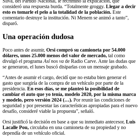
Silva, del Partido Nacional, le recriminó la explicación, que
consideró una respuesta burda. “Totalmente groggy.
Llegar a decir
esto es tomarle el pelo a la totalidad de la población.
Este
comentario destruye la institución. Ni Menem se animó a tanto”,
disparó.
Una operación dudosa
Poco antes de asumir,
Orsi compró su camioneta por 54.000
dólares, unos 25.000 menos del valor de mercado,
tal como
divulgó el programa
Así nos va
de Radio Carve. Ante las dudas que
se generaron, el lunes buscó disiparlas con un mensaje grabado.
“Antes de asumir el cargo, decidí que no estaba bien generar el
gasto que surgiría de la compra de un vehículo por parte de la
presidencia.
En esos días, se me planteó la posibilidad de
cambiar el auto que yo tenía, modelo 2020, por la misma marca
y modelo, pero versión 2024 (…).
Por reunir las condiciones de
seguridad y por presentar las características apropiadas para el nuevo
desafío, consideré viable la propuesta”, señaló.
Orsi justificó la decisión en base a que su inmediato antecesor,
Luis
Lacalle Pou,
circulaba en una camioneta de su propiedad y no
dependía de un vehículo oficial.