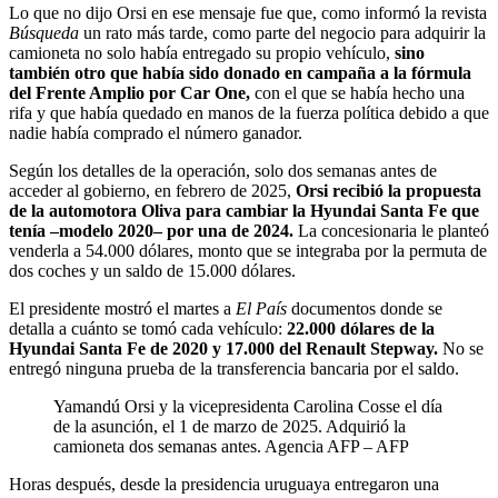
Lo que no dijo Orsi en ese mensaje fue que, como informó la revista
Búsqueda
un rato más tarde, como parte del negocio para adquirir la
camioneta no solo había entregado su propio vehículo,
sino
también otro que había sido donado en campaña a la fórmula
del Frente Amplio por Car One,
con el que se había hecho una
rifa y que había quedado en manos de la fuerza política debido a que
nadie había comprado el número ganador.
Según los detalles de la operación, solo dos semanas antes de
acceder al gobierno, en febrero de 2025,
Orsi recibió la propuesta
de la automotora Oliva para cambiar la Hyundai Santa Fe que
tenía –modelo 2020– por una de 2024.
La concesionaria le planteó
venderla a 54.000 dólares, monto que se integraba por la permuta de
dos coches y un saldo de 15.000 dólares.
El presidente mostró el martes a
El País
documentos donde se
detalla a cuánto se tomó cada vehículo:
22.000 dólares de la
Hyundai Santa Fe de 2020 y 17.000 del Renault Stepway.
No se
entregó ninguna prueba de la transferencia bancaria por el saldo.
Yamandú Orsi y la vicepresidenta Carolina Cosse el día
de la asunción, el 1 de marzo de 2025. Adquirió la
camioneta dos semanas antes.
Agencia AFP – AFP
Horas después, desde la presidencia uruguaya entregaron una