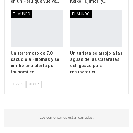
en un Perú que vuelve…
Keiko Fujimori y…
EL MUNDO
EL MUNDO
Un terremoto de 7,8
Un turista se arrojó a las
sacudió a Filipinas y se
aguas de las Cataratas
emitió una alerta por
del Iguazú para
tsunami en…
recuperar su…
PREV
NEXT
Los comentarios están cerrados.