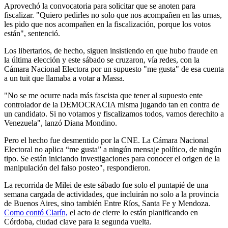
Aprovechó la convocatoria para solicitar que se anoten para
fiscalizar. "Quiero pedirles no solo que nos acompañen en las urnas,
les pido que nos acompañen en la fiscalización, porque los votos
están", sentenció.
Los libertarios, de hecho, siguen insistiendo en que hubo fraude en
la última elección y este sábado se cruzaron, vía redes, con la
Cámara Nacional Electora por un supuesto "me gusta" de esa cuenta
a un tuit que llamaba a votar a Massa.
"No se me ocurre nada más fascista que tener al supuesto ente
controlador de la DEMOCRACIA misma jugando tan en contra de
un candidato. Si no votamos y fiscalizamos todos, vamos derechito a
Venezuela", lanzó Diana Mondino.
Pero el hecho fue desmentido por la CNE. La Cámara Nacional
Electoral no aplica “me gusta” a ningún mensaje político, de ningún
tipo. Se están iniciando investigaciones para conocer el origen de la
manipulación del falso posteo", respondieron.
La recorrida de Milei de este sábado fue solo el puntapié de una
semana cargada de actividades, que incluirán no solo a la provincia
de Buenos Aires, sino también Entre Ríos, Santa Fe y Mendoza.
Como contó Clarín,
el acto de cierre lo están planificando en
Córdoba, ciudad clave para la segunda vuelta.