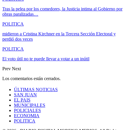
Tras la pelea por los comedores, la Justicia intima al Gobierno por
obras paralizadas…
POLITICA
midieron a Cristina Kirchner en la Tercera Sección Electoral y
perdió dos veces
POLITICA
El voto útil no te puede llevar a votar a un inútil
Prev
Next
Los comentarios están cerrados.
ÚLTIMAS NOTICIAS
SAN JUAN
EL PAIS
MUNICIPALES
POLICIALES
ECONOMIA
POLITICA