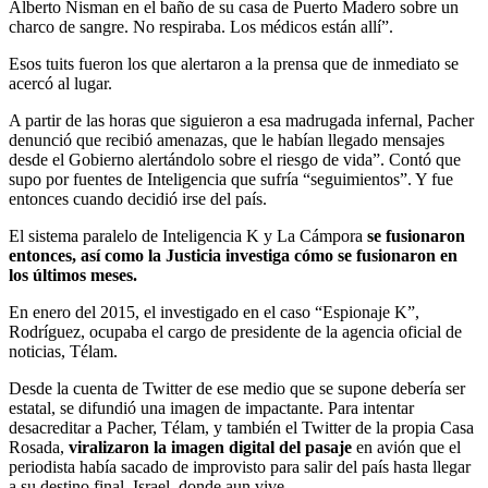
Alberto Nisman en el baño de su casa de Puerto Madero sobre un
charco de sangre. No respiraba. Los médicos están allí”.
Esos tuits fueron los que alertaron a la prensa que de inmediato se
acercó al lugar.
A partir de las horas que siguieron a esa madrugada infernal, Pacher
denunció que recibió amenazas, que le habían llegado mensajes
desde el Gobierno alertándolo sobre el riesgo de vida”. Contó que
supo por fuentes de Inteligencia que sufría “seguimientos”. Y fue
entonces cuando decidió irse del país.
El sistema paralelo de Inteligencia K y La Cámpora
se fusionaron
entonces, así como la Justicia investiga cómo se fusionaron en
los últimos meses.
En enero del 2015, el investigado en el caso “Espionaje K”,
Rodríguez, ocupaba el cargo de presidente de la agencia oficial de
noticias, Télam.
Desde la cuenta de Twitter de ese medio que se supone debería ser
estatal, se difundió una imagen de impactante. Para intentar
desacreditar a Pacher, Télam, y también el Twitter de la propia Casa
Rosada,
viralizaron la imagen digital del pasaje
en avión que el
periodista había sacado de improvisto para salir del país hasta llegar
a su destino final, Israel, donde aun vive.