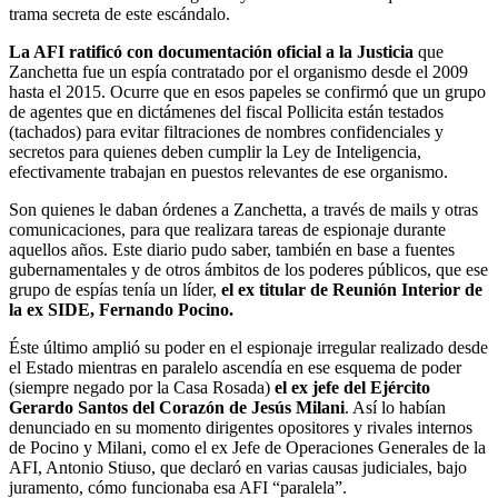
trama secreta de este escándalo.
La AFI ratificó con documentación oficial a la Justicia
que
Zanchetta fue un espía contratado por el organismo desde el 2009
hasta el 2015. Ocurre que en esos papeles se confirmó que un grupo
de agentes que en dictámenes del fiscal Pollicita están testados
(tachados) para evitar filtraciones de nombres confidenciales y
secretos para quienes deben cumplir la Ley de Inteligencia,
efectivamente trabajan en puestos relevantes de ese organismo.
Son quienes le daban órdenes a Zanchetta, a través de mails y otras
comunicaciones, para que realizara tareas de espionaje durante
aquellos años. Este diario pudo saber, también en base a fuentes
gubernamentales y de otros ámbitos de los poderes públicos, que ese
grupo de espías tenía un líder,
el ex titular de Reunión Interior de
la ex SIDE, Fernando Pocino.
Éste último amplió su poder en el espionaje irregular realizado desde
el Estado mientras en paralelo ascendía en ese esquema de poder
(siempre negado por la Casa Rosada)
el ex jefe del Ejército
Gerardo Santos del Corazón de Jesús Milani
. Así lo habían
denunciado en su momento dirigentes opositores y rivales internos
de Pocino y Milani, como el ex Jefe de Operaciones Generales de la
AFI, Antonio Stiuso, que declaró en varias causas judiciales, bajo
juramento, cómo funcionaba esa AFI “paralela”.