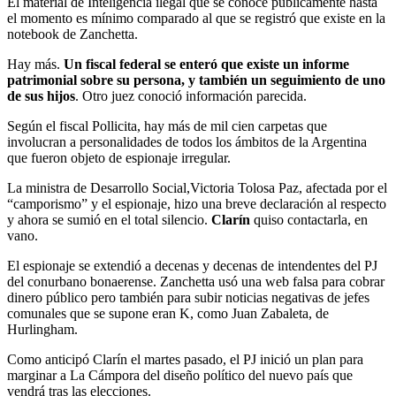
El material de Inteligencia ilegal que se conoce públicamente hasta
el momento es mínimo comparado al que se registró que existe en la
notebook de Zanchetta.
Hay más.
Un fiscal federal se enteró que existe un informe
patrimonial sobre su persona, y también un seguimiento de uno
de sus hijos
. Otro juez conoció información parecida.
Según el fiscal Pollicita, hay más de mil cien carpetas que
involucran a personalidades de todos los ámbitos de la Argentina
que fueron objeto de espionaje irregular.
La ministra de Desarrollo Social,Victoria Tolosa Paz, afectada por el
“camporismo” y el espionaje, hizo una breve declaración al respecto
y ahora se sumió en el total silencio.
Clarín
quiso contactarla, en
vano.
El espionaje se extendió a decenas y decenas de intendentes del PJ
del conurbano bonaerense. Zanchetta usó una web falsa para cobrar
dinero público pero también para subir noticias negativas de jefes
comunales que se supone eran K, como Juan Zabaleta, de
Hurlingham.
Como anticipó Clarín el martes pasado, el PJ inició un plan para
marginar a La Cámpora del diseño político del nuevo país que
vendrá tras las elecciones.