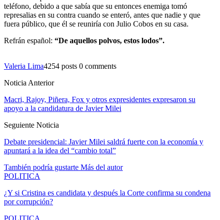
teléfono, debido a que sabía que su entonces enemiga tomó
represalias en su contra cuando se enteró, antes que nadie y que
fuera público, que él se reuniría con Julio Cobos en su casa.
Refrán español:
“De aquellos polvos, estos lodos”.
Valeria Lima
4254 posts
0 comments
Noticia Anterior
Macri, Rajoy, Piñera, Fox y otros expresidentes expresaron su
apoyo a la candidatura de Javier Milei
Seguiente Noticia
Debate presidencial: Javier Milei saldrá fuerte con la economía y
apuntará a la idea del “cambio total”
También podría gustarte
Más del autor
POLITICA
¿Y si Cristina es candidata y después la Corte confirma su condena
por corrupción?
POLITICA