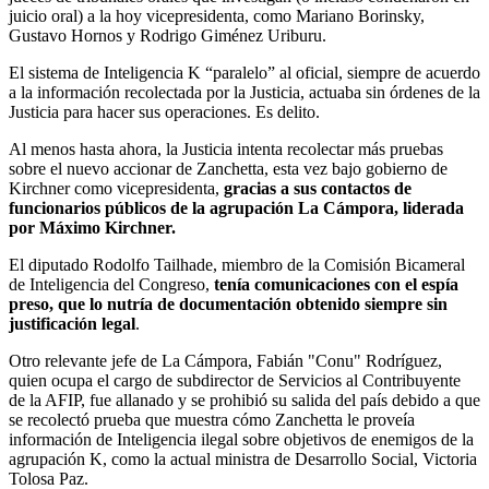
juicio oral) a la hoy vicepresidenta, como Mariano Borinsky,
Gustavo Hornos y Rodrigo Giménez Uriburu.
El sistema de Inteligencia K “paralelo” al oficial, siempre de acuerdo
a la información recolectada por la Justicia, actuaba sin órdenes de la
Justicia para hacer sus operaciones. Es delito.
Al menos hasta ahora, la Justicia intenta recolectar más pruebas
sobre el nuevo accionar de Zanchetta, esta vez bajo gobierno de
Kirchner como vicepresidenta,
gracias a sus contactos de
funcionarios públicos de la agrupación La Cámpora, liderada
por Máximo Kirchner.
El diputado Rodolfo Tailhade, miembro de la Comisión Bicameral
de Inteligencia del Congreso,
tenía comunicaciones con el espía
preso, que lo nutría de documentación obtenido siempre sin
justificación legal
.
Otro relevante jefe de La Cámpora, Fabián "Conu" Rodríguez,
quien ocupa el cargo de subdirector de Servicios al Contribuyente
de la AFIP, fue allanado y se prohibió su salida del país debido a que
se recolectó prueba que muestra cómo Zanchetta le proveía
información de Inteligencia ilegal sobre objetivos de enemigos de la
agrupación K, como la actual ministra de Desarrollo Social, Victoria
Tolosa Paz.