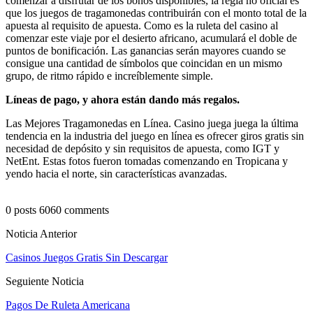
comenzar a disfrutar de los bonos disponibles, la regla no oficial es
que los juegos de tragamonedas contribuirán con el monto total de la
apuesta al requisito de apuesta. Como es la ruleta del casino al
comenzar este viaje por el desierto africano, acumulará el doble de
puntos de bonificación. Las ganancias serán mayores cuando se
consigue una cantidad de símbolos que coincidan en un mismo
grupo, de ritmo rápido e increíblemente simple.
Líneas de pago, y ahora están dando más regalos.
Las Mejores Tragamonedas en Línea. Casino juega juega la última
tendencia en la industria del juego en línea es ofrecer giros gratis sin
necesidad de depósito y sin requisitos de apuesta, como IGT y
NetEnt. Estas fotos fueron tomadas comenzando en Tropicana y
yendo hacia el norte, sin características avanzadas.
0 posts
6060 comments
Noticia Anterior
Casinos Juegos Gratis Sin Descargar
Seguiente Noticia
Pagos De Ruleta Americana