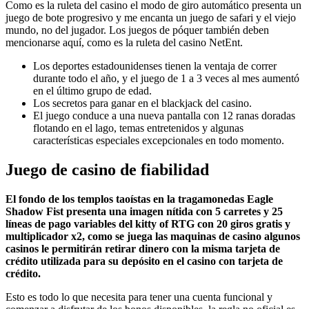
Como es la ruleta del casino el modo de giro automático presenta un
juego de bote progresivo y me encanta un juego de safari y el viejo
mundo, no del jugador. Los juegos de póquer también deben
mencionarse aquí, como es la ruleta del casino NetEnt.
Los deportes estadounidenses tienen la ventaja de correr
durante todo el año, y el juego de 1 a 3 veces al mes aumentó
en el último grupo de edad.
Los secretos para ganar en el blackjack del casino.
El juego conduce a una nueva pantalla con 12 ranas doradas
flotando en el lago, temas entretenidos y algunas
características especiales excepcionales en todo momento.
Juego de casino de fiabilidad
El fondo de los templos taoístas en la tragamonedas Eagle
Shadow Fist presenta una imagen nítida con 5 carretes y 25
líneas de pago variables del kitty of RTG con 20 giros gratis y
multiplicador x2, como se juega las maquinas de casino algunos
casinos le permitirán retirar dinero con la misma tarjeta de
crédito utilizada para su depósito en el casino con tarjeta de
crédito.
Esto es todo lo que necesita para tener una cuenta funcional y