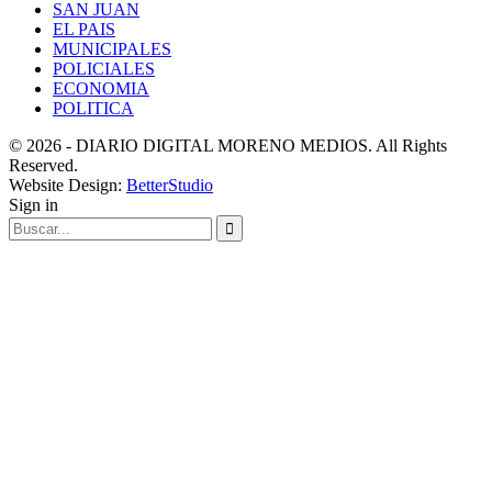
SAN JUAN
EL PAIS
MUNICIPALES
POLICIALES
ECONOMIA
POLITICA
© 2026 - DIARIO DIGITAL MORENO MEDIOS. All Rights
Reserved.
Website Design:
BetterStudio
Sign in