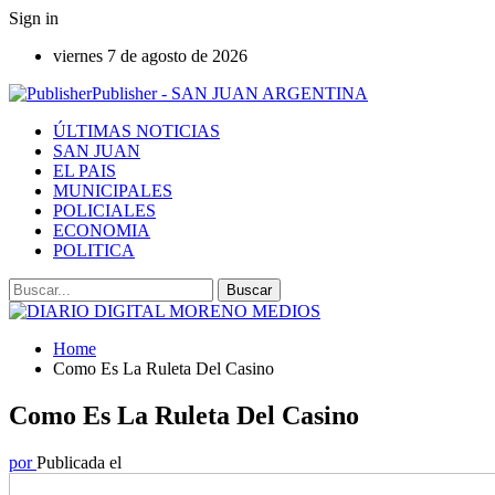
Sign in
viernes 7 de agosto de 2026
Publisher - SAN JUAN ARGENTINA
ÚLTIMAS NOTICIAS
SAN JUAN
EL PAIS
MUNICIPALES
POLICIALES
ECONOMIA
POLITICA
Home
Como Es La Ruleta Del Casino
Como Es La Ruleta Del Casino
por
Publicada el