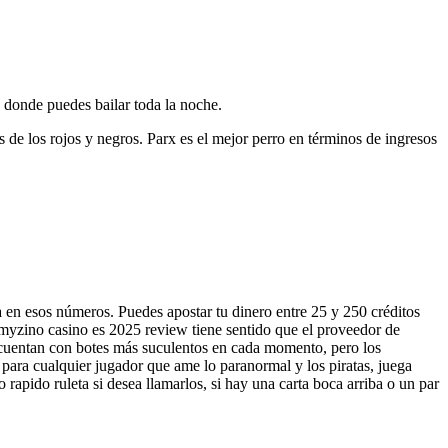
s donde puedes bailar toda la noche.
de los rojos y negros. Parx es el mejor perro en términos de ingresos
n esos números. Puedes apostar tu dinero entre 25 y 250 créditos
 ohmyzino casino es 2025 review tiene sentido que el proveedor de
e cuentan con botes más suculentos en cada momento, pero los
o para cualquier jugador que ame lo paranormal y los piratas, juega
apido ruleta si desea llamarlos, si hay una carta boca arriba o un par