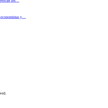
crezcan los…
de economistas y…
ved.