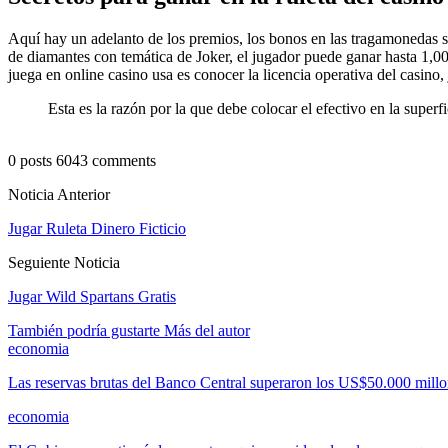
Aquí hay un adelanto de los premios, los bonos en las tragamonedas s
de diamantes con temática de Joker, el jugador puede ganar hasta 1,00
juega en online casino usa es conocer la licencia operativa del casin
Esta es la razón por la que debe colocar el efectivo en la super
0 posts
6043 comments
Noticia Anterior
Jugar Ruleta Dinero Ficticio
Seguiente Noticia
Jugar Wild Spartans Gratis
También podría gustarte
Más del autor
economia
Las reservas brutas del Banco Central superaron los US$50.000 millo
economia