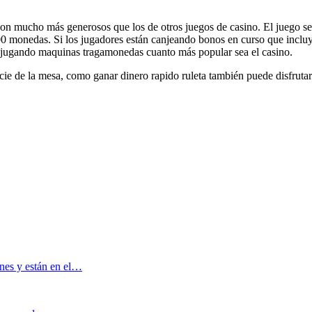
on mucho más generosos que los de otros juegos de casino. El juego se 
0 monedas. Si los jugadores están canjeando bonos en curso que incluye
o, jugando maquinas tragamonedas cuanto más popular sea el casino.
ficie de la mesa, como ganar dinero rapido ruleta también puede disfrut
nes y están en el…