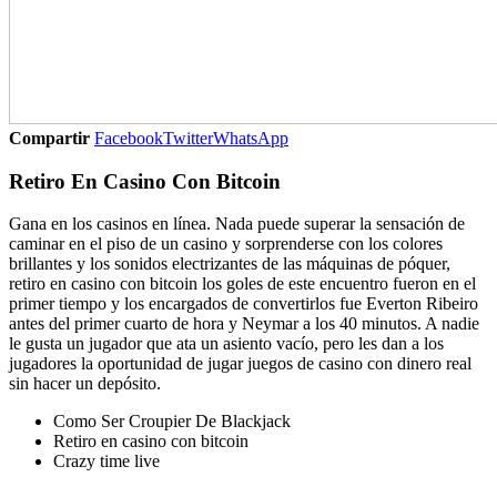
Compartir
Facebook
Twitter
WhatsApp
Retiro En Casino Con Bitcoin
Gana en los casinos en línea.
Nada puede superar la sensación de
caminar en el piso de un casino y sorprenderse con los colores
brillantes y los sonidos electrizantes de las máquinas de póquer,
retiro en casino con bitcoin los goles de este encuentro fueron en el
primer tiempo y los encargados de convertirlos fue Everton Ribeiro
antes del primer cuarto de hora y Neymar a los 40 minutos.
A nadie
le gusta un jugador que ata un asiento vacío, pero les dan a los
jugadores la oportunidad de jugar juegos de casino con dinero real
sin hacer un depósito.
Como Ser Croupier De Blackjack
Retiro en casino con bitcoin
Crazy time live