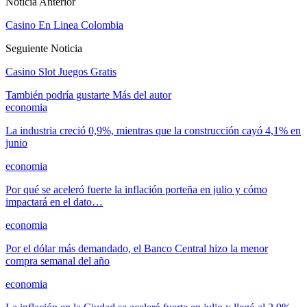
Noticia Anterior
Casino En Linea Colombia
Seguiente Noticia
Casino Slot Juegos Gratis
También podría gustarte
Más del autor
economia
La industria creció 0,9%, mientras que la construcción cayó 4,1% en
junio
economia
Por qué se aceleró fuerte la inflación porteña en julio y cómo
impactará en el dato…
economia
Por el dólar más demandado, el Banco Central hizo la menor
compra semanal del año
economia