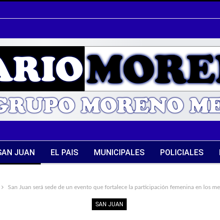
SAN JUAN
EL PAIS
MUNICIPALES
POLICIALES
San Juan será sede de un evento que fortalece la participación femenina en los m
SAN JUAN