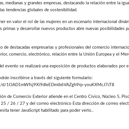
as, medianas y grandes empresas, destacando la relación entre la ig
as tendencias globales de sostenibilidad.
er en valor el rol de las mujeres en un escenario internacional diná
as primas y desarrollar nuevos productos abre nuevas posibilidades p
go de destacadas empresarias y profesionales del comercio internaci
ior, comercio, electrónico, relación entre la Unión Europea y el Mer
del evento se realizará una exposición de productos elaborados por 
drán inscribirse a través del siguiente formulario:
orms/d/1OAD1mWfsj9Xi9dleEDmib6VAZgh9rp-youKXMcJ7cT8
ción de Comercio Exterior atiende en el Centro Cívico, Núcleo 5, Piso
5 / 26 / 27 y del correo electrónico
Esta dirección de correo elec
sita tener JavaScript habilitado para poder verlo.
.