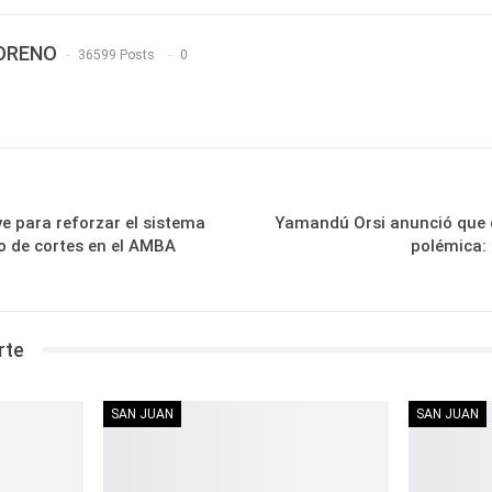
MORENO
36599 Posts
0
e para reforzar el sistema
Yamandú Orsi anunció que 
sgo de cortes en el AMBA
polémica: 
rte
SAN JUAN
SAN JUAN