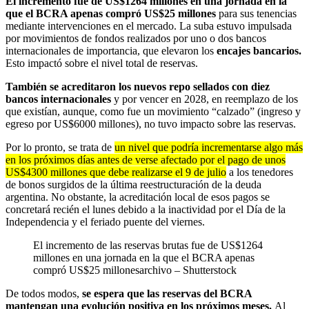
El incremento fue de US$1264 millones en una jornada en la
que el BCRA apenas compró US$25 millones
para sus tenencias
mediante intervenciones en el mercado. La suba estuvo impulsada
por movimientos de fondos realizados por uno o dos bancos
internacionales de importancia, que elevaron los
encajes bancarios.
Esto impactó sobre el nivel total de reservas.
También se acreditaron los nuevos repo sellados con diez
bancos internacionales
y por vencer en 2028, en reemplazo de los
que existían, aunque, como fue un movimiento “calzado” (ingreso y
egreso por US$6000 millones), no tuvo impacto sobre las reservas.
Por lo pronto, se trata de
un nivel que podría incrementarse algo más
en los próximos días antes de verse afectado por el pago de unos
US$4300 millones que debe realizarse el 9 de julio
a los tenedores
de bonos surgidos de la última reestructuración de la deuda
argentina. No obstante, la acreditación local de esos pagos se
concretará recién el lunes debido a la inactividad por el Día de la
Independencia y el feriado puente del viernes.
El incremento de las reservas brutas fue de US$1264
millones en una jornada en la que el BCRA apenas
compró US$25 millones
archivo – Shutterstock
De todos modos,
se espera que las reservas del BCRA
mantengan una evolución positiva en los próximos meses.
Al