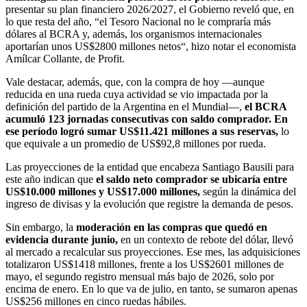
presentar su plan financiero 2026/2027, el Gobierno reveló que, en
lo que resta del año, “el Tesoro Nacional no le compraría más
dólares al BCRA y, además, los organismos internacionales
aportarían unos US$2800 millones netos“, hizo notar el economista
Amílcar Collante, de Profit.
Vale destacar, además, que, con la compra de hoy —aunque
reducida en una rueda cuya actividad se vio impactada por la
definición del partido de la Argentina en el Mundial—,
el BCRA
acumuló 123 jornadas consecutivas con saldo comprador.
En
ese período logró sumar US$11.421 millones a sus reservas,
lo
que equivale a un promedio de US$92,8 millones por rueda.
Las proyecciones de la entidad que encabeza Santiago Bausili para
este año indican que
el saldo neto comprador se ubicaría entre
US$10.000 millones y US$17.000 millones,
según la dinámica del
ingreso de divisas y la evolución que registre la demanda de pesos.
Sin embargo, la
moderación en las compras que quedó en
evidencia durante junio,
en un contexto de rebote del dólar, llevó
al mercado a recalcular sus proyecciones. Ese mes, las adquisiciones
totalizaron US$1418 millones, frente a los US$2601 millones de
mayo, el segundo registro mensual más bajo de 2026, solo por
encima de enero. En lo que va de julio, en tanto, se sumaron apenas
US$256 millones en cinco ruedas hábiles.