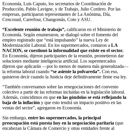
Economía, Luis Caputo, los secretarios de Coordinación de
Producción, Pablo Lavigne, y de Trabajo, Julio Cordero. Por las
empresas, participaron representantes de La Anónima, Día,
Cencosud, Carrefour, Changomás, Coto y ASU.
“Excelente reunión de trabajo”,
calificaron en el Ministerio de
Economía. Según enumeraron, se dialogó sobre el fomento del
empleo registrado que “está impulsando” la nueva Ley de
Modernización Laboral. En los supermercados, contaron a
LA
NACION,
se cuestionó la informalidad que existe en el sector.
En Economía, dijeron participantes de la reunión, prometieron dar
soluciones mediante inteligencia artificial. Los supermercados
dijeron que aplicarán —por lo menos de manera más generalizada—
la reforma laboral cuando
“se asiente la polvareda”.
Con eso,
quisieron decir cuando la Justicia deje definitivamente firme esa ley.
“También conversamos sobre las renegociaciones del convenio
colectivo a partir de las reformas incluidas en la legislación laboral.
Además, coincidimos en que
en las góndolas se está reflejando la
baja de la inflación
y que esto tendrá un impacto positivo en las
ventas del sector”, agregaron en Economía.
Sin embargo,
entre los supermercados, la principal
preocupación está puesta hoy en la negociación paritaria
(que
encabezan la Cámara de Comercio y otras entidades frente al