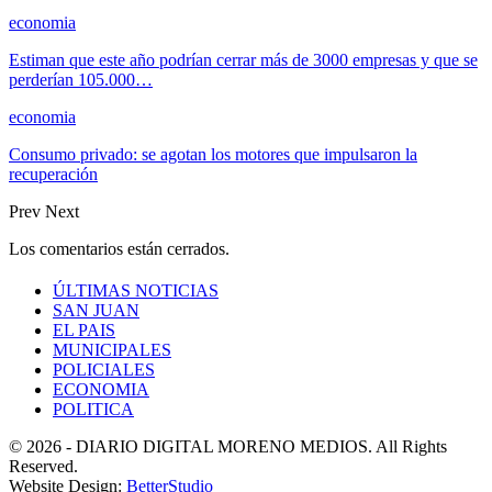
economia
Estiman que este año podrían cerrar más de 3000 empresas y que se
perderían 105.000…
economia
Consumo privado: se agotan los motores que impulsaron la
recuperación
Prev
Next
Los comentarios están cerrados.
ÚLTIMAS NOTICIAS
SAN JUAN
EL PAIS
MUNICIPALES
POLICIALES
ECONOMIA
POLITICA
© 2026 - DIARIO DIGITAL MORENO MEDIOS. All Rights
Reserved.
Website Design:
BetterStudio